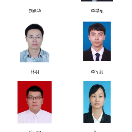
刘勇华
李攀硕
林明
李军毅