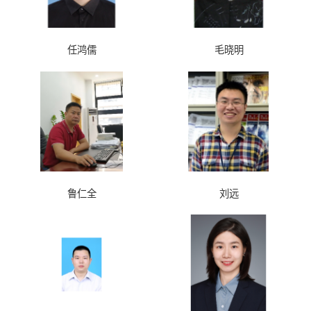
任鸿儒
毛晓明
鲁仁全
刘远