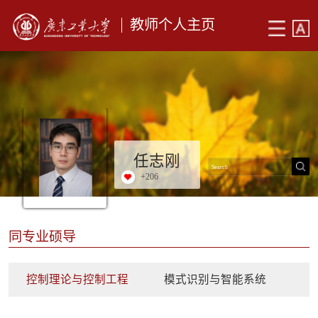
教师个人主页
任志刚
+
206
同专业硕导
控制理论与控制工程
模式识别与智能系统
检