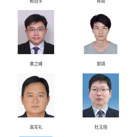
赖冠宇
蒋丽
黄之峰
郭靖
高军礼
杜玉晓