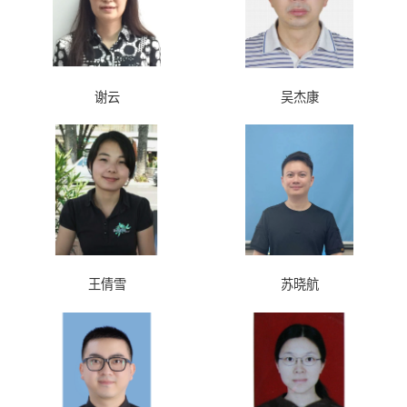
谢云
吴杰康
王倩雪
苏晓航