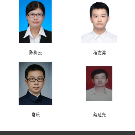
陈梅云
程志键
常乐
蔡延光