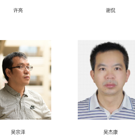
许亮
谢侃
吴宗泽
吴杰康