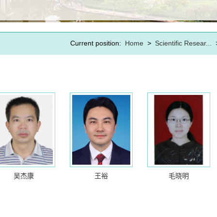
Current position:
Home
>
Scientific Resear...
吴杰康
王裕
毛晓明