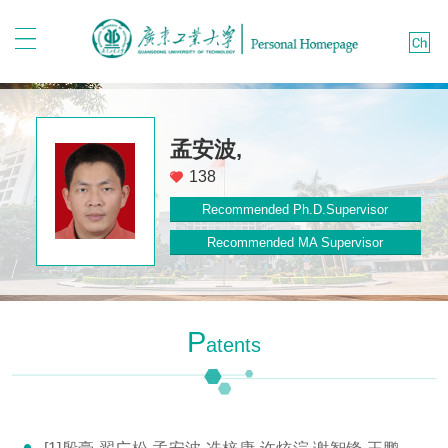
孟安波,
138
Recommended Ph.D.Supervisor
Recommended MA Supervisor
P
Atents