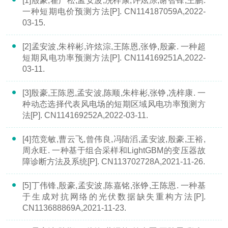
[1]殷豪,翟广松,孟安波,冼梓康,许炫淙,谢智锋,王鹏.
一种短期电价预测方法[P]. CN114187059A,2022-
03-15.
[2]孟安波,朱梓彬,许炫淙,王陈恩,张铮,殷豪. 一种超
短期风电功率预测方法[P]. CN114169251A,2022-
03-11.
[3]殷豪,王陈恩,孟安波,陈顺,朱梓彬,张铮,冼梓康. 一
种动态选择代表风电场的短期区域风电功率预测方
法[P]. CN114169252A,2022-03-11.
[4]范竞敏,曹云飞,曾伟良,冯陆滔,孟安波,殷豪,王裕,
周永旺. 一种基于组合采样和LightGBM的变压器故
障诊断方法及系统[P]. CN113702728A,2021-11-26.
[5]丁伟锋,殷豪,孟安波,陈嘉铭,张铮,王陈恩. 一种基
于生成对抗网络的光伏数据缺失重构方法[P].
CN113688869A,2021-11-23.