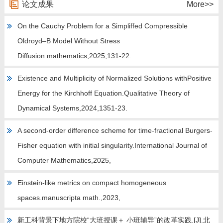
论文成果
招生信息
More>>
On the Cauchy Problem for a Simpliffed Compressible
Oldroyd–B Model Without Stress
Diffusion.mathematics,2025,131-22.
Existence and Multiplicity of Normalized Solutions withPositive
Energy for the Kirchhoff Equation.Qualitative Theory of
Dynamical Systems,2024,1351-23.
A second-order difference scheme for time-fractional Burgers-
Fisher equation with initial singularity.International Journal of
Computer Mathematics,2025,
Einstein-like metrics on compact homogeneous
spaces.manuscripta math.,2023,
新工科背景下地方院校“大班授课＋ 小班辅导”的改革实践.[J].北