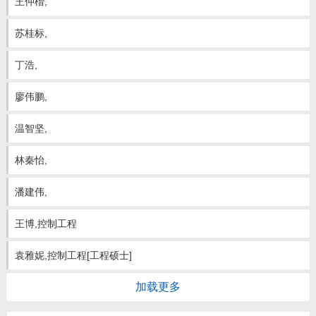
王仲楷,
招生信息
苏桂标,
丁浩,
廖伟鹏,
温智坚,
林秦怡,
潘建伟,
王博,控制工程
袁雅妮,控制工程[工程硕士]
加载更多