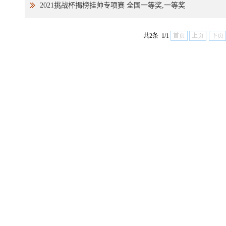
2021挑战杯揭榜挂帅专项赛 全国一等奖,一等奖
共2条 1/1
首页
上页
下页