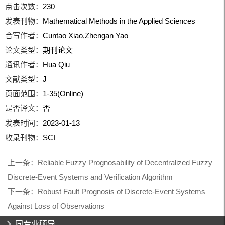
点击次数：
230
发表刊物：
Mathematical Methods in the Applied Sciences
合写作者：
Cuntao Xiao,Zhengan Yao
论文类型：
期刊论文
通讯作者：
Hua Qiu
文献类型：
J
页面范围：
1-35(Online)
是否译文：
否
发表时间：
2023-01-13
收录刊物：
SCI
上一条：
Reliable Fuzzy Prognosability of Decentralized Fuzzy
Discrete-Event Systems and Verification Algorithm
下一条：
Robust Fault Prognosis of Discrete-Event Systems
Against Loss of Observations
同专业硕导