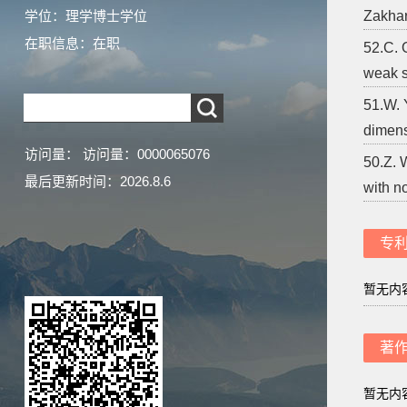
学位：理学博士学位
Zakhar
在职信息：在职
52.C. 
weak si
51.W. 
dimensi
访问量：
访问量：
0000065076
50.Z. 
最后更新时间：
2026
.
8
.
6
with n
专
暂无内
著
暂无内