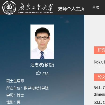
首页
研
微分方
汪志波(教授)
278
论
硕士生导师
54.L. 
所在单位：数学与统计学院
dimens
学历：博士
性别：男
53.L. 