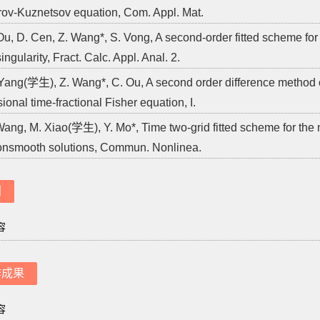
ov-Kuznetsov equation, Com. Appl. Mat.
Ou, D. Cen, Z. Wang*, S. Vong, A second-order fitted scheme for 
ngularity, Fract. Calc. Appl. Anal. 2.
Yang(学生), Z. Wang*, C. Ou, A second order difference method c
onal time-fractional Fisher equation, I.
Wang, M. Xiao(学生), Y. Mo*, Time two-grid fitted scheme for the 
onsmooth solutions, Commun. Nonlinea.
利
容
作成果
容