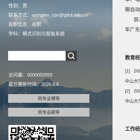
性别：男
眼自动
联系方式：wangtao_cps@gdut.edu.cn
获
在职信息：在职
年广东
学科：模式识别与智能系统
教育经
[1] 20
访问量：
0000055993
中山大学
最后更新时间：
2026
.
8
.
6
[2] 20
同专业博导
中山大学
同专业硕导
工作经