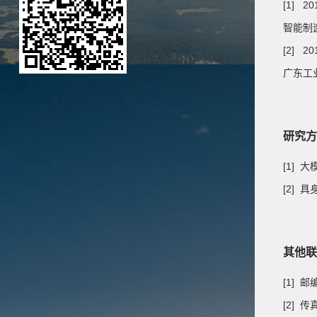
[1] 20
智能制
[2] 20
广东工
研究方
[1] 
[2] 
其他联
[1] 
[2] 传