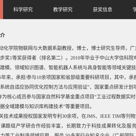
科学研究
教学研究
获奖信息
介
动化学院物联网与大数据系副教授，
博士，博士研究生导师，
广
步奖1等奖获得者（排名第二）。2010年毕业于中山大学信科
建模、
领域知识图谱、智能机器人系统与具身智能等领域关键技
5年来，承担/参与10余项国家和省部级重要科研项目，其中，承
系统自适应协同优化控制方法与应用验证”、国家重点研发计划
作为核心成员参与国家自然科学基金重点项目“工业过程数据实时
据全域建模与知识库构建技术”等重要项目。
关技术成果授权
国家发明专利30余项，在JMS、IEEE TIM等刊
。
课题组产学研合作经验丰富，
长期致力于科技成果转化及服
力等工业制造领域应用，服务 5
0
多家行业知名企业（广船国际