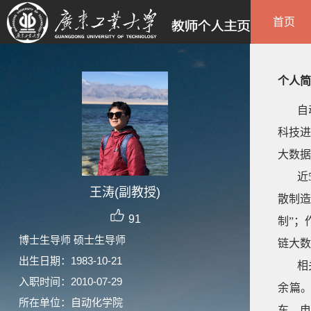
首页
个人简
自
科技进
大数据
近
王涛(副教授)
散制造
91
制”；
博士生导师 硕士生导师
链大数
出生日期：1983-10-21
相
入职时间：2010-07-29
余篇
所在单位：自动化学院
车、电