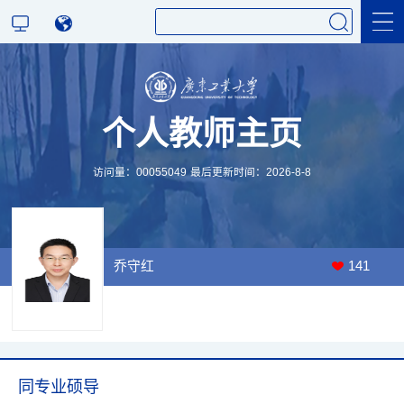
科学研究
个人教师主页
教学研究
访问量：
00055049
最后更新时间：
2026
-
8
-
8
乔守红
141
同专业硕导