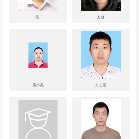
冯广
方舒
房小兆
方志远