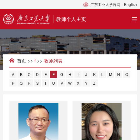
广东工业大学官网
English
教师个人主页
首页
>>
f
>>
教师列表
A
B
C
D
E
F
G
H
I
J
K
L
M
N
O
P
Q
R
S
T
U
V
W
X
Y
Z