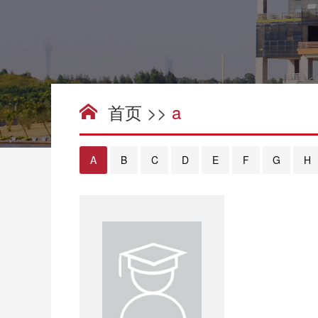
首页
>>
a
A
B
C
D
E
F
G
H