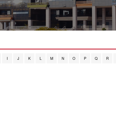
I
J
K
L
M
N
O
P
Q
R