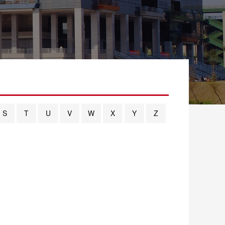
S
T
U
V
W
X
Y
Z