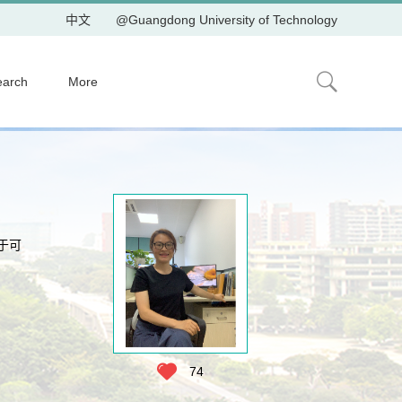
中文
@Guangdong University of Technology
earch
More
于可
74