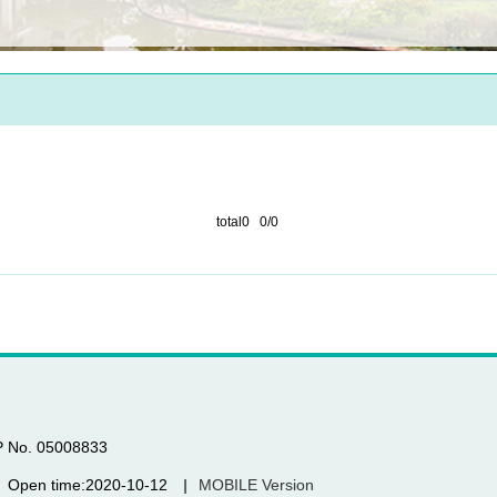
total0 0/0
CP No. 05008833
Open time:
2020
-
10
-
12
|
MOBILE Version