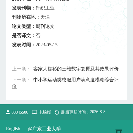
发表刊物：
针织工业
刊物所在地：
天津
论文类型：
期刊论文
是否译文：
否
发表时间：
2023-05-15
上一条：
客家大襟衫的三维数字复原及其效果评价
下一条：
中小学运动类校服用户满意度模糊综合评
价
2026
-
8
-
8
00045506
电脑版
最后更新时间：
English
@广东工业大学