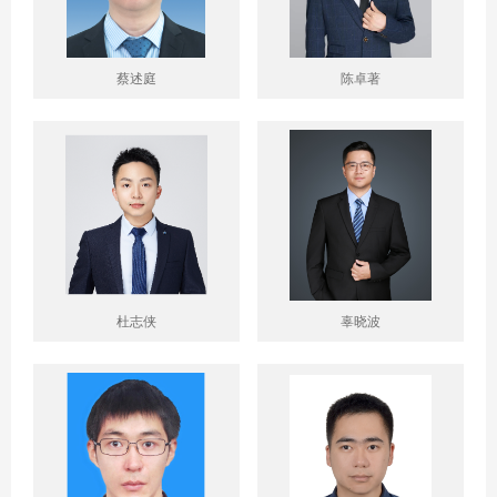
蔡述庭
陈卓著
杜志侠
辜晓波