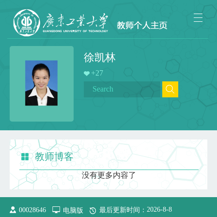
徐凯林
+
27
教师博客
没有更多内容了
2026
-
8
-
8
00028646
电脑版
最后更新时间：