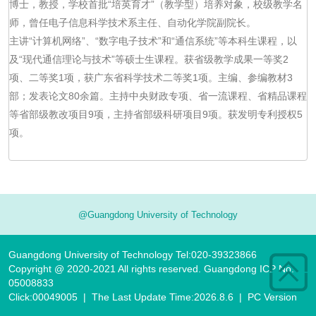
博士，教授，学校首批“培英育才”（教学型）培养对象，校级教学名
师，曾任电子信息科学技术系主任、自动化学院副院长。

主讲“计算机网络”、“数字电子技术”和“通信系统”等本科生课程，以
及“现代通信理论与技术”等硕士生课程。获省级教学成果一等奖2
项、二等奖1项，获广东省科学技术二等奖1项。主编、参编教材3
部；发表论文80余篇。主持中央财政专项、省一流课程、省精品课程
等省部级教改项目9项，主持省部级科研项目9项。获发明专利授权5
项。
@Guangdong University of Technology
Guangdong University of Technology Tel:020-39323866
Copyright @ 2020-2021 All rights reserved. Guangdong ICP No.
05008833
Click:
00049005
|
The Last Update Time:
2026
.
8
.
6
|
PC Version