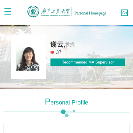
谢云,
教授
37
Recommended MA Supervisor
P
Ersonal Profile