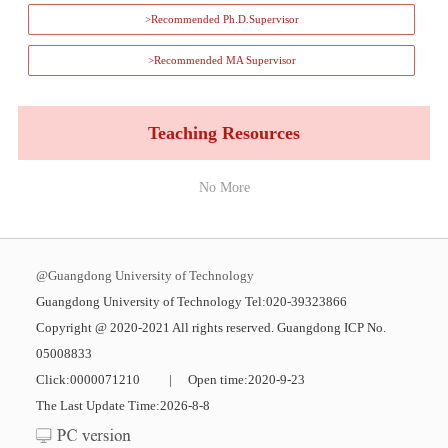
>Recommended Ph.D.Supervisor
>Recommended MA Supervisor
Teaching Resources
No More
@Guangdong University of Technology
Guangdong University of Technology Tel:020-39323866
Copyright @ 2020-2021 All rights reserved. Guangdong ICP No.
05008833
Click:
0000071210
|
Open time:
2020
-
9
-
23
The Last Update Time:
2026
-
8
-
8