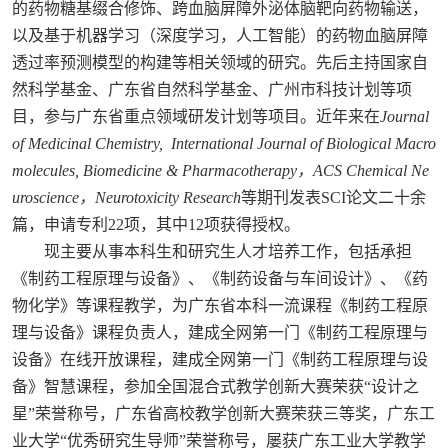
的药物糖基缀合修饰、跨血脑屏障外泌体脑靶向药物输送，
以及基于机器学习（深度学习，人工智能）的药物血脑屏障
透过率预测模型的构建等相关领域的研究。先后主持国家自
然科学基金、广东省自然科学基金、广州市科技计划等项
目，参与广东省重点领域研发计划等项目。近年来在
Journal
of Medicinal Chemistry, International Journal of Biological Macro
molecules, Biomedicine & Pharmacotherapy，ACS Chemical Ne
uroscience，Neurotoxicity Research
等期刊发表SCI论文二十余
篇，申请专利22项，其中12项获得授权。
现主要从事本科生和研究生人才培养工作，包括承担
《制药工程原理与设备》、《制药设备与车间设计》、《药
物化学》等课程教学，为广东省本科一流课程《制药工程原
理与设备》课程负责人，建成全网第一门《制药工程原理与
设备》在线开放课程，建成全网第一门《制药工程原理与设
备》智慧课程，参加全国混合式教学创新大赛荣获“设计之
星”荣誉称号，广东省高校教学创新大赛荣获三等奖，广东工
业大学“优秀研究生导师”荣誉称号，屡获广东工业大学教学