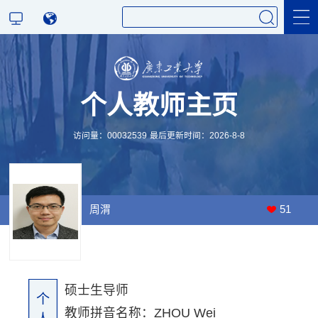
科学研究
个人教师主页
教学研究
访问量：
00032539
最后更新时间：
2026
-
8
-
8
周渭
51
硕士生导师
个
教师拼音名称：ZHOU Wei