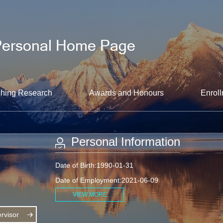
hing Research
Awards and Honours
Enroll
Personal Information
Date of Birth:1990-01-31
Date of Employment:2021-06-09
VIEW MORE
visor