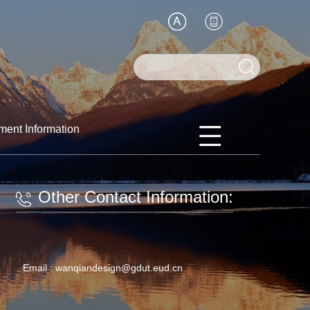
ment Information
Other Contact Information:
Email :
wanqiandesign@gdut.eud.cn