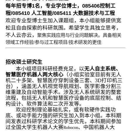
每年
招专博1名，专业学位博士，085406控制工
程/085410 人工智能/085411 大数据技术与工程
欢迎专业型博士生加入课题组，本小组能够提
供宽
松且自由探索的科研氛围。希望学生具独立思考，
不人云亦云，
聚焦实践应用与行业问题解决。具备相关
领域工作经验/参与过工程项目/技术研发的更佳
招收硕士研究生
本小组项目科研经费充足，以
无人自主系统、
智慧医疗机器人两大核心
（小组实验室目前有无人
机二十多架、智慧医疗穿刺设备三套、
3D
打印机三
台），涵盖无人机视觉导航规划、医学影像分割三
维重建及自动智能手术。涉及无人系统研发的整套
流程，包括无人机和智慧医疗设备的底层控制、结
构设计、软件算法和二次开发等。
欢迎控制理论基础扎实，或有软硬件实践功
底、或动手能力强的研究生加入到本小组。本科期
间发表过科研学术论文的学生优先，本科
期间
参加
过全国大学生机器人大赛
、中国机器人大
Robocon