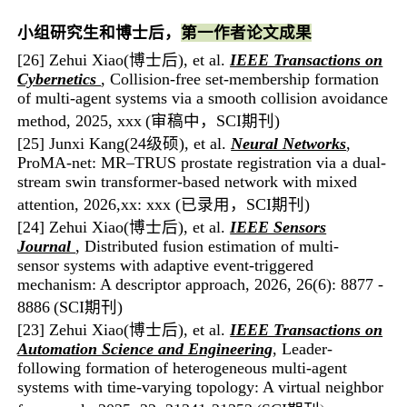
小组研究生和博士后，
第一作者论文成果
[
26] Zehui Xiao(博士后)
,
et al.
IEEE Transactions on
Cybernetics
,
Collision-free set-membership formation
of multi-agent systems via a smooth collision avoidance
method
, 2025, xxx
(审稿中
，SCI期刊
)
[25] Junxi Kang(24级硕)
,
et al.
Neural Networks
,
ProMA-net: MR–TRUS prostate registration via a dual-
stream swin
transformer-based network with mixed
attention
, 2026,xx: xxx (已录用，SCI期刊)
[
24] Zehui Xiao(博士后)
, et al.
IEEE Sensors
Journal
, Distributed fusion estimation of multi-
sensor systems with adaptive event-triggered
mechanism: A descriptor approach, 2026,
26(6): 8877 -
8886
(SCI
期刊
)
[23] Zehui Xiao(博士后)
, et al.
IEEE Transactions on
Automation Science and Engineerin
g
, Leader-
following formation of heterogeneous multi-agent
systems with time-varying topology: A virtual neighbor