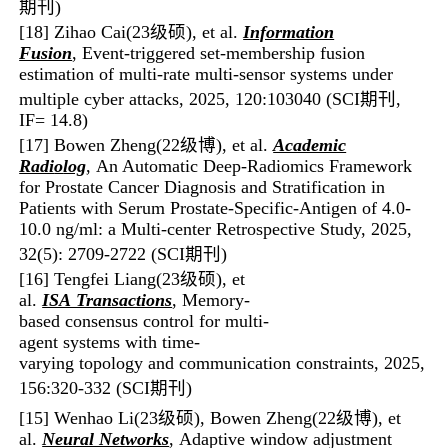
期刊
)
[18] Zihao Cai(23级硕)
, et al.
Information
Fusion
, Event-triggered set-membership fusion
estimation of multi-rate multi-sensor systems under
multiple cyber attacks, 202
5, 120:103040
(SCI期刊,
IF= 14.8)
[17]
Bowen Zheng(22级博)
, et al.
Academic
Radi
o
log
, An Automatic Deep-Radiomics Framework
for Prostate Cancer Diagnosis and Stratification in
Patients with Serum Prostate-Specific-Antigen of 4.0-
10.0 ng/ml: a Multi-center Retrospective Study,
2025,
32(5): 2709-2722
(SCI期刊)
[16] Tengfei Liang(23级硕)
,
et
al.
ISA Transactions
, Memory-
based consensus control for multi-
agent systems with time-
varying topology and communication constraints, 2025,
156:320-332 (SCI期刊)
[15] Wenhao Li(23级硕)
, Bowen Zheng(22级博)
,
et
al.
Neural Networks
, Adaptive window adjustment