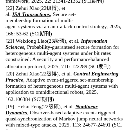
framework, 2025, 22: 21341-21352
(SCI
期刊
)
[22] Zehui Xiao(22级博)
, et
al.
ISA Transactions
, Secure set-
membership formation of multi-
agent systems via an anti-attack control strategy,
2025,
166: 53-6
2
(SCI期刊)
[21] Weixiong Liao(
23级硕
)
, et al.
Information
Sciences
, Probability-guaranteed secure formation for
heterogeneous multi-agent systems under bit rates
constrained: A security and performancebalanced
allocation protocol, 2025, 711: 122289
(SCI期刊)
[20] Zehui Xiao(22级博)
, et al.
Control Engineering
Practice
, Adaptive event-triggered set-membership
formation of heterogeneous multi-agent systems with
application to omnidirectional robots,
2025,
162:106384
(SCI期刊)
[19]
Hekai Feng(22级硕)
, et al.
Nonlinear
Dynamics
, Observer-based adaptive event-triggered
quasi-synchronization of Markov jump neural networks
with mixed-type attacks, 2025,
113
:
24677-24691
(
SCI