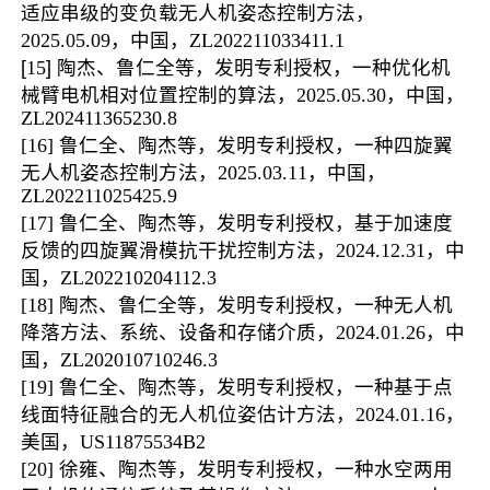
适应串级的变负载无人机姿态控制方法，
2025.05.09
，中国，
ZL
202211033411.1
[
15
] 陶杰、
鲁仁全
等，发明专利授权，
一种优化机
械臂电机相对位置控制的算法
，
2025.05.30
，中国，
ZL202411365230.8
[
1
6]
鲁仁全、陶杰等，发明专利授权，一种四旋翼
无人机姿态控制方法
，
2025.03.11
，中国，
ZL202211025425.9
[17]
鲁仁全、陶杰等，发明专利授权，基于加速度
反馈的四旋翼滑模抗干扰控制方法
，
2024.12.31
，中
国，
ZL202210204112.3
[18]
陶杰、鲁仁全等，发明专利授权，一种无人机
降落方法、系统、设备和存储介质
，
2024.01.26
，中
国，
ZL202010710246.3
[19]
鲁仁全、
陶杰等，发明专利授权，一种基于点
线面特征融合的无人机位姿估计方法，
2024.01.16
，
美国，
US11875534B2
[20]
徐雍、陶杰等，发明专利授权，一种水空两用