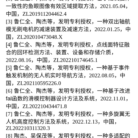
一致性的鱼眼图像有效区域提取方法，
2021.05.04
，
中国，
ZL201911204462.4
[3]
鲁仁全、陶杰等
，发明专利授权
，一种双出轴航
模无刷电机的减速装置及减速方法，
2022.01.25
，中
国，
ZL202010473048.X
[
4
] 鲁仁全、陶杰等，发明专利授权，点线面特征融
合的回环检测方法、装置、设备和存储介质，
2022.08.16
，中国，
ZL
202210174645.1
[
5
] 鲁仁全、陶杰等，发明专利授权，一种基于事件
触发机制的无人机实时导
航方法，
2022.08.05
，中
国，
ZL
202110595226.0
[6]
鲁仁全、陶杰
等，发明专利授权，一种基于改进
fal函数的滑模控制器设计方法及系统
，
2022.11.01
，
中国，
ZL202210434471.8
[7]
鲁仁全、陶杰等，发明专利授权，一种多旋翼无
人机高度控制方法及系统
，
2022.12.13
，中国，
ZL202210311320.3
[8]
陶杰、吴保茂等
，发明专利授权
，一种多适配的