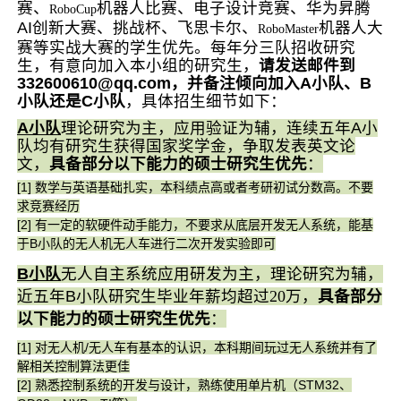
赛、
机器人比赛、电子设计竞赛
、
华为昇腾
RoboCup
AI创新大赛、挑战
杯
、
飞思卡尔
、
机器人大
RoboMaster
赛
等
实战大赛的学生优先。每年
分三队
招收研究
生，
有意向加入本小组的研究生，
请发送邮件到
332600610@qq.com，并备注倾向加入A小队、B
小队还是C小队
，具体招生细节如下：
A小队
理论研究为主，应用验证为辅，连续五年A小
队均有研究生获得国家奖学金，争取发表英文论
文，
具备部分以下
能力的硕士研究生优先
：
[1] 数学与英语基础扎实，本科绩点高或者考研初试分数高。不要
求竞赛经历
[2] 有一定的软硬件动手能力，不要求从底层开发无人系统，能基
于B小队的无人机无人车进行二次开发实验即可
B小队
无人自主系统应用研发为主，理论研究为辅，
近五年B小队研究生毕业年薪均超过
20
万
，
具备部分
以下
能力的硕士研究生优先
：
[1] 对无人机/无人车有基本的认识，本科期间玩过无人系统并有了
解相关控制算法更佳
[2] 熟悉控制系统的开发与设计，熟练使用单片机（STM32、