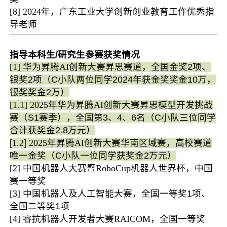
[8]
2024年
，
广东工业大学创新创业教育工作优秀指
导老师
指导本科生/研究生参赛获奖情况
[1]
华为昇腾
AI
创新大赛昇思赛道，全国金奖2项、
银奖2项（
C小队两位同学2024年
获
金奖奖金10万，
银奖奖金2万
）
[1.1] 2025
年
华为昇腾
AI
创新大赛昇思模型开发挑战
赛（S1赛季），全国第3、4、6名（C小队三位同学
合计获奖金2.8万元）
[
1.2
]
2025
年昇腾
AI
创新大赛华南区域赛，高校赛道
唯一金奖（C小队一位同学获奖金2万元）
[2]
中国机器人大赛暨
RoboCup
机器人世界杯，中国
赛一等奖
[3]
中国机器人及人工智能大赛，全国一等奖
1项、
全国二等奖1项
[4]
睿抗机器人开发者大赛
RAICOM
，全国一等奖