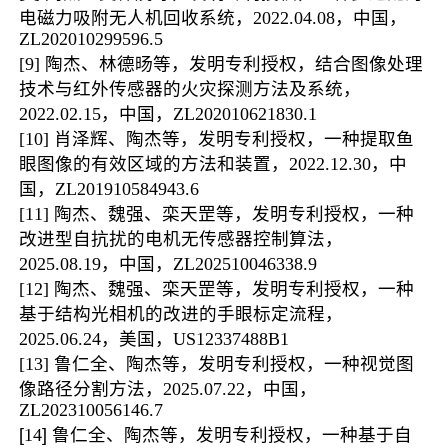
电磁力吸附无人机回收系统
，
2022.04.08
，中国，
ZL202010299596.5
[9]
陶杰、林德旸等
，发明专利授权
，结合图像处理
技术与红外传感器的火灾探测方法及系统，
2022.02.15
，中国，
ZL202010621830.1
[10]
肖泽辉、陶杰等
，发明专利授权，一种提取鱼
眼图像的有效区域的方法和装置，
2022.12.30，
中
国
，ZL201910584943.6
[11]
陶杰、魏强、栾天罡等，发明专利授权，一种
改进型自抗扰的电机无传感器控制算法，
2025.08.19
，中国，
ZL202510046338.9
[12]
陶杰、魏强、栾天罡
等，发明专利授权，一种
基于结构光相机的改进的手眼标定流程，
2025.06.24
，美国，
US12337488B1
[13]
鲁仁全、陶杰等，发明专利授权，一种视觉图
像路径分割方法，
2025.07.22
，中国，
ZL202310056146.7
[
14
] 鲁仁全、陶杰等，发明专利授权，一种基于自