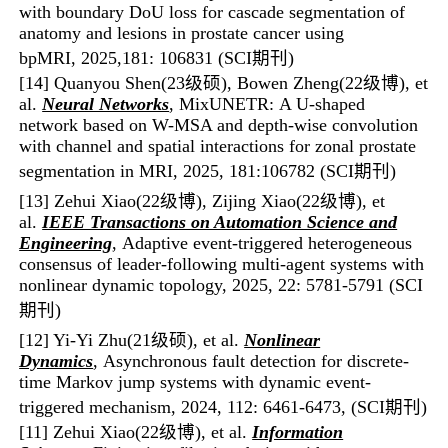
with boundary DoU loss for cascade segmentation of
anatomy and lesions in prostate cancer using
bpMRI, 2025,181: 106831 (SCI期刊)
[14] Quanyou Shen(23级硕)
, Bowen Zheng(22级博)
,
et
al.
Neural Networks
, MixUNETR: A U-shaped
network based on W-MSA and depth-wise convolution
with channel and spatial interactions for zonal prostate
segmentation in MRI, 2025, 181:106782 (SCI期刊)
[13]
Zehui Xiao(22级博), Zijing Xiao(22级博)
, et
al.
IEEE Transactions on Automation Science and
Engineering
, Adaptive event-triggered heterogeneous
consensus of leader-following multi-agent systems with
nonlinear dynamic topology,
2025, 22: 5781-5791
(SCI
期刊)
[12] Yi-Yi Zhu(21级硕)
,
et al.
Nonlinear
Dynamics
, Asynchronous fault detection for discrete-
time Markov jump systems with dynamic event-
triggered mechanism, 2024, 112: 6461-6473, (SCI
期刊
)
[11] Zehui Xiao(22级博)
,
et al.
Information