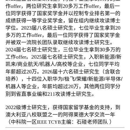
作
offer
，两位研究生拿到
20
多万工作
offer
，最后一
位同学获得了国家奖学金并以控制专业排名第一的
成绩获得一等学业奖学金，留在组内继续攻读博士
学位。
2023
届八名硕士研究生，
七位毕业生拿到
20
多
万的工作
offer
，
最后一位同学
获得了国家奖学金
并被双一流院长团队录取继续攻读博士研究生
。
2024
届七名硕士研究生，三位毕业生拿到3
0
多万的
工作
offer
。
2025
届七名硕士研究生，入职新能源/新
凯来/商业航天/机器人/高校等企业，七位同学平均
年薪超过
20万
。
2026
届十六名硕士研究生（含联合
培养），十四位入职华为/极飞/荣耀/新能源/半导体/
机器人等企业，年薪均超过
20万，其他两位同学分
别到省直
事业编和
211
攻读博士研究生
。
2022
级博士研究生，获得国家留学基金的支持，到
澳大利亚八校联盟之一的阿得莱德大学交流一年
（中科院一区
主编：石碰老师团队 ）
IEEE TCYB