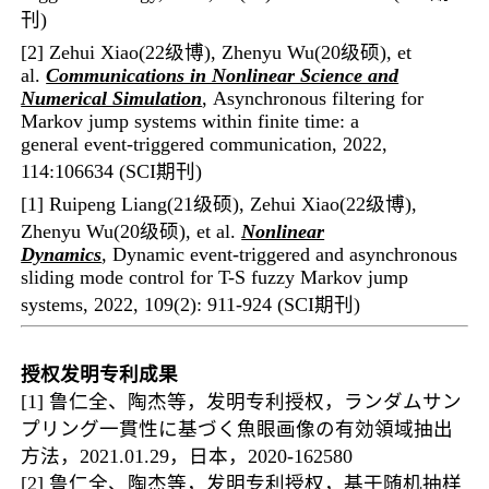
刊
)
[2] Zehui Xiao(22级博)
, Zhenyu Wu(20级硕)
, et
al.
Communications in Nonlinear Science and
Numerical Simulation
, Asynchronous filtering for
Markov jump systems within finite time: a
general event-triggered communication, 2022,
114:106634 (
SCI期刊
)
[1] Ruipeng Liang(21级硕)
, Zehui Xiao(22级博),
Zhenyu Wu(20级硕)
, et al.
Nonlinear
Dynamics
, Dynamic event-triggered and asynchronous
sliding mode control for T-S fuzzy Markov jump
systems, 2022, 109(2): 911-924 (
SCI期刊
)
授权发明专利成果
[1]
鲁仁全、陶杰等
，发明专利授权
，ランダムサン
プリング一貫性に基づく魚眼画像の有効領域抽出
方法，
2021.01.29
，日本，
2020-162580
[2]
鲁仁全、陶杰等
，发明专利授权
，基于随机抽样