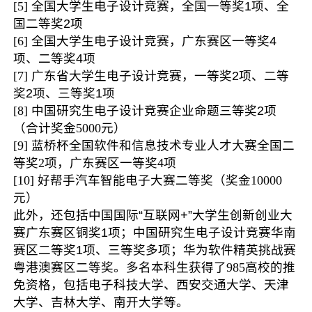
[5]
全国大学生电子设计竞赛，全国一等奖1项、全
国二等奖2项
[6]
全国大学生电子设计竞赛，广东赛区一等奖4
项、二等奖
4
项
[7]
广东省大学生电子设计竞赛，一等奖2项、二等
奖2项、三等奖1项
[8]
中国研究生电子设计竞赛企业命题三等奖2项
（合计奖金
5000
元）
[9]
蓝桥杯全国软件和信息技术专业人才大赛全国二
等奖
2
项，广东赛区一等奖
4
项
[10]
好帮手汽车智能电子大赛二等奖（奖金
10000
元）
此外，还包括中国国际“互联网+”大学生创新创业大
赛广东赛区铜奖1项；中国研究生电子设计竞赛华南
赛区二等奖1项、三等奖多项；华为软件精英挑战赛
粤港澳赛区二等奖。多名本科生获得了
985
高校的推
免资格，包括电子科技大学、西安交通大学、天津
大学、吉林大学、南开大学等。