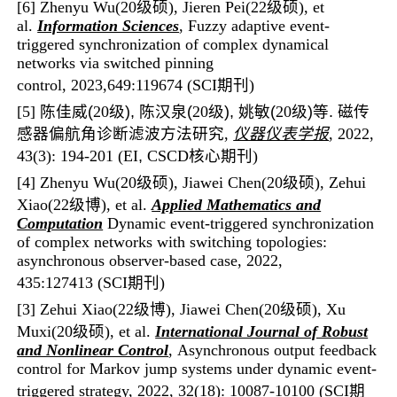
[6] Zhenyu Wu(20级硕), Jieren Pei(22级硕), et
al.
Information Sciences
, Fuzzy adaptive event-
triggered synchronization of complex dynamical
networks via switched pinning
control, 2023,649:119674 (SCI
期刊
)
[5]
陈佳威(
20级
), 陈汉泉(
20级
), 姚敏(
20级
)等. 磁传
感器偏航角诊断滤波方法研究
,
仪器仪表学报
, 2022,
43(3): 194-201 (EI
,
CSCD
核心期刊
)
[4] Zhenyu Wu(20级硕), Jiawei Chen(20级硕), Zehui
Xiao(22级博), et al.
Applied Mathematics and
Computation
Dynamic event-triggered synchronization
of complex networks with switching topologies:
asynchronous observer-based case, 2022,
435:127413 (SCI
期刊
)
[3] Zehui Xiao(22级博)
, Jiawei Chen(20级硕)
, Xu
Muxi(20级硕), et al.
International Journal of Robust
and Nonlinear Control
, Asynchronous output feedback
control for Markov jump systems under dynamic event-
triggered strategy, 2022, 32(18): 10087-10100 (
SCI期