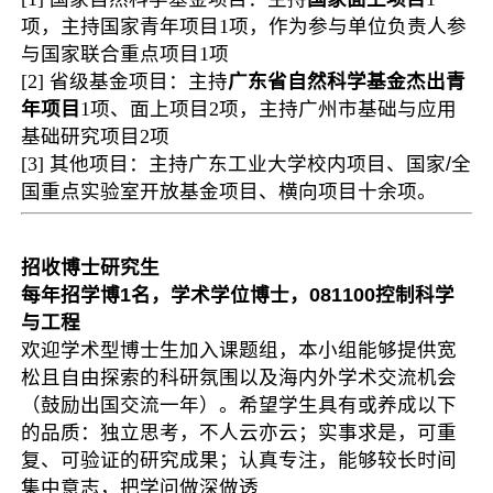
项，
主持国家
青年项目
1
项，
作为参与单位负责人参
与国家
联合重点项目
1
项
[2]
省级基金项目：
主持
广东省自然科学基金
杰出青
年
项目
1
项、
面上项目
2
项
，
主持广州市基础与应用
基础研究项目
2
项
[3]
其他项目：
主持广东工业大学校内项目、国家/全
国重点实验室开放基金项目、横向项目十余项。
招收博士研究生
每年
招学博1名，学术学位博士，081100控制科学
与工程
欢迎学术型博士生加入课题组，
本小组能够提
供宽
松且自由探索的科研氛围以及海内外学术交流机会
（鼓励出国交流一年）。希望学生具有或养成以下
的品质：独立思考，不人云亦云；实事求是，可重
复、可验证的研究成果；认真专注，能够较长时间
集中意志，把学问做深做透