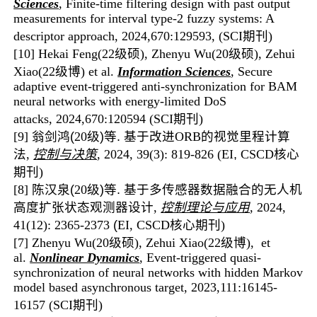
Sciences
, Finite-time filtering design with past output
measurements for interval type-2 fuzzy systems: A
descriptor approach, 2024,670:129593, (
SCI期刊
)
[10] Hekai Feng(22级硕)
, Zhenyu Wu(20级硕), Zehui
Xiao(22级博)
et al.
Information Sciences
, Secure
adaptive event-triggered anti-synchronization for BAM
neural networks with energy-limited DoS
attacks, 2024,670:120594 (
SCI期刊
)
[9]
翁剑鸿(
20级
)等. 基于改进
ORB
的视觉里程计算
法
,
控制与决策
, 2024, 39(3): 819-826 (EI
,
CSCD
核心
期刊
)
[8]
陈汉泉(
20级
)等. 基于多传感器数据融合的无人机
高度扩张状态观测器设计
,
控制理论与应用
,
2024,
41(12): 2365-2373
(
EI, CSCD
核心期刊
)
[7] Zhenyu Wu(20级硕), Zehui Xiao(22级博), et
al.
Nonlinear Dynamics
, Event-triggered quasi-
synchronization of neural networks with hidden Markov
model based asynchronous target, 2023,111:16145-
16157 (SCI
期刊
)