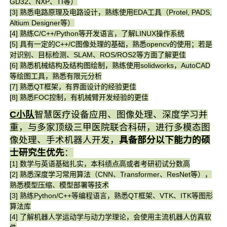
GD32、NXP、TI等）
[3] 熟悉电路原理及电路设计，熟练使用EDA工具（Protel, PADS,
Altium Designer等）
[4] 熟练C/C++/Python等开发语言，了解LINUX操作系统
[5] 具有一定的C++/C图像处理的基础，熟悉opencv的使用；若是
对识别、目标检测、SLAM、ROS/ROS2等方面了解更佳
[6] 熟悉机械结构及结构图绘制，熟练使用solidworks，AutoCAD
等绘图工具，熟悉有限元分析
[7] 熟悉QT框架，有界面设计的经验更佳
[8] 熟悉FOC控制，有机械臂开发经验的更佳
C
小队
智慧医疗设备应用、图像处理、深度学习并
重，与多家顶级三甲医院联合科研，进行多模态图
像处理、手术机器人开发
，
具备部分以下
能力的硕
士研究生优先
：
[1]
数学与英语基础扎实，本科绩点高或者考研初试分数高
[2] 熟悉深度学习常用算法（CNN、Transformer、ResNet等），
熟悉模型压缩、模型部署等技术
[3]
熟练Python/C++等编程语言，熟悉QT框架、VTK、ITK等图形
算法库
[4]
了解机器人学运动学与动力学理论，会使用主流机器人仿真软