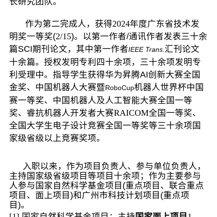
长研究团队。
作为第二完成人，获得
2024
年度广东省技术发
明奖一等奖(
2/15
)。
以第一作者/通讯作者发表三十余
篇SCI期刊论文，其中
第一作者
汇刊论文
IEEE Trans.
十余篇。
授权发明专利四十余项，三十余项发明专
利受理中。指导学生获得
华为昇腾AI创新大赛全国
金奖、
中国机器人大赛暨
机器人世界杯中国
RoboCup
赛一等奖、
中国机器人及人工智能大赛全国一等
奖、
睿抗机器人开发者大赛
RAICOM
全国一等奖、
全国大学生电子设计竞赛全国一等奖等三
十余项国
家级省级以上竞赛奖项。
入职以来，作为项目负责人、参与单位负责人，
主持国家级省级项目等项目十余项；
作为主要参与
人参与国家自然科学基金项目(重点项目、联合重点
项目、面上项目)和广州市科技计划项目(重点项
目)
。
[1]
国家自然科学基金
项目：
主持
国家面上项目
1