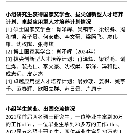
小组研究生获得国家奖学金、拔尖创新型人才培养
计划、卓越应用型人才培养计划情况
[1]
硕士国家奖学金：肖
泽辉、吴镇宇、梁锐鹏
、冯
和恺、
蔡子豪、何安康、李文豪、梁腾飞、廖伟
雄、沈权猷、张粤炫
[2]
博士国家奖学金：肖泽辉（
2024
年）
[3]
拔尖创新型人才培养计划：肖泽辉、梁锐鹏、谢
仕烁、裴杰仁、李文豪、沈权猷、郭洋、冯和恺、
成志远、皮定杰
[4]
卓越应用型人才培养计划：翁妙璇、姜枫、姚宇
千、范春辉、欧阳立群、苏日景、卢康宁
小组学生就业、出国交流情况
2021
届首届两名硕士研究生，一
位毕业生拿到
30
万
的工作
offer
，
一位毕业生拿到
20
多
万的工作
offer
。
2022
届五名硕士研究生，两位毕业生拿到
30
万的工