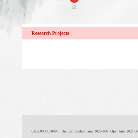
121
Research Projects
Click:
0000058497
|
The Last Update Time:
2026
-
8
-
6
| Open time:
2021
-
3
-