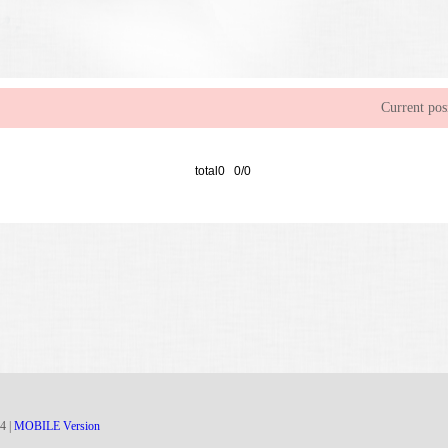
Current pos
total0 0/0
4
|
MOBILE Version