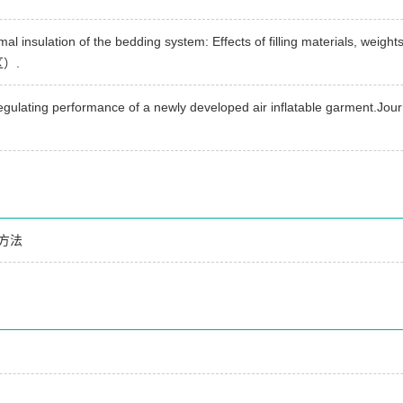
al insulation of the bedding system: Effects of filling materials, weigh
区）.
 regulating performance of a newly developed air inflatable garmen
方法