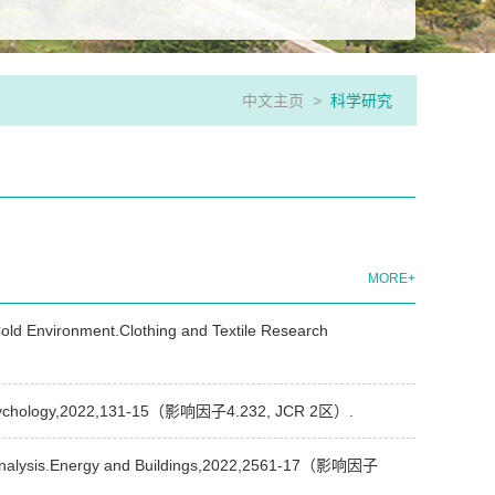
中文主页
>
科学研究
MORE+
old Environment.Clothing and Textile Research
 in Psychology,2022,131-15（影响因子4.232, JCR 2区）.
a-analysis.Energy and Buildings,2022,2561-17（影响因子