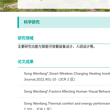
科学研究
研究领域
主要研究功能与智能可穿戴装备设计、人因设计等。
论文成果
Song Wenfang*,Smart Wireless Charging Heating Insole
Journal,2022,401-10（JCR 2 区）.
Song Wenfang*,Factors Affecting Human Visual Behav
Song Wenfang,Thermal comfort and energy performanc
7.201，JCR 1 区）.