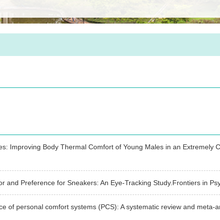
s: Improving Body Thermal Comfort of Young Males in an Extremely C
ior and Preference for Sneakers: An Eye-Tracking Study.Frontiers
e of personal comfort systems (PCS): A systematic review and met