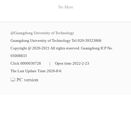
No More
@Guangdong University of Technology
Guangdong University of Technology Tel:020-39323866
Copyright @ 2020-2021 All rights reserved. Guangdong ICP No.
05008833
Click:
0000030728
|
Open time:
2022
-
2
-
23
The Last Update Time:
2026
-
8
-
6