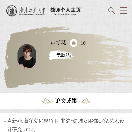
卢新燕
10
同专业硕导
论文成果
卢新燕,海洋文化视角下“非遗”蟳埔女服饰研究.艺术设
计研究,2014,