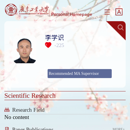
李学识
225
+
Recommended MA Supervisor
Scientific Research
Research Field
No content
Paper Publications
MORE+