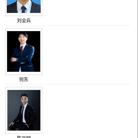
刘全兵
何东