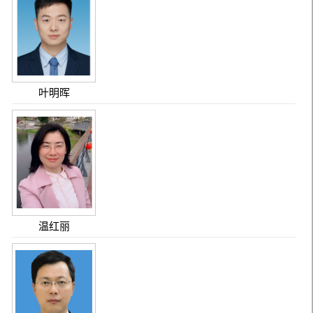
叶明晖
温红丽