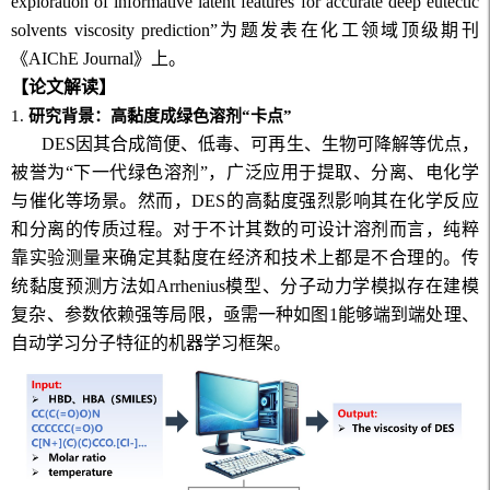
exploration of informative latent features for accurate deep eutectic
solvents viscosity prediction
”为题发表在化工领域顶级期刊
《
AIChE Journal
》上。
【论文解读】
1.
研究背景：高黏度成绿色溶剂“卡点”
DES
因其合成简便、低毒、可再生、生物可降解等优点，
被誉为“下一代绿色溶剂”，广泛应用于提取、分离、电化学
与催化等场景。然而，
DES
的高黏度强烈影响其在化学反应
和分离的传质过程。对于不计其数的可设计溶剂而言，纯粹
靠实验测量来确定其黏度在经济和技术上都是不合理的。传
统黏度预测方法如
Arrhenius
模型、分子动力学模拟存在建模
复杂、参数依赖强等局限，亟需一种如图
1
能够端到端处理、
自动学习分子特征的机器学习框架。