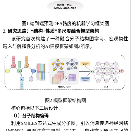
图
1
端到端预测
DES
黏度的机器学习框架图
2.
研究思路：“结构
+
性质”多尺度融合模型架构
该研究首次构建了一种融合分子结构图学习、宏观物性
输入与解释性分析的
AI
建模框架如图
2
所示。
图
2
模型框架结构图
核心包括以下三层设计：
（1）
分子结构编码
利用
SMILES
表达式生成分子图，引入消息传递神经网络
（
MPNN
）与图注意力机制（
GAT
），自动学习原子之间的