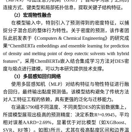
连接方式、键类型和局部拓扑信息，提取关键子结构特征。
（
2
）宏观物性融合
在模型输入中，特别引入了预测得到的密度特征，以捕
捉分子混合后的整体行为特性。关于密度的预测，该作者团
队此前发表于《
Computers & Chemical Engineering
》的研究成
果“
ChemBERTa embeddings and ensemble learning for prediction
of density and melting point of deep eutectic solvents with hybrid
features
”，采用
ChemBERTa
嵌入结合集成学习方法对
DES
密
度与熔点进行建模，可以为本研究提供技术支撑。
（
3
）多层感知回归网络
使用多层感知机（
MLP
）对结构特征与物性特征进行融
合回归，最终输出黏度预测值。该模型结构避免了传统方法
对人工特征工程的依赖，具有更强的泛化与迁移能力。
在涵盖
5790
组不同温度、不同类型
DES
的实验数据集上，
所提模型展现出极高的预测精度：决定系数
R²=0.9945
，平均
相对误差
AARD=2.69%
，显著优于对比模型（如
XGBoost
、
SVR
、
RF
等）。如图
3
所示，尤其在极高黏度区间和边界温