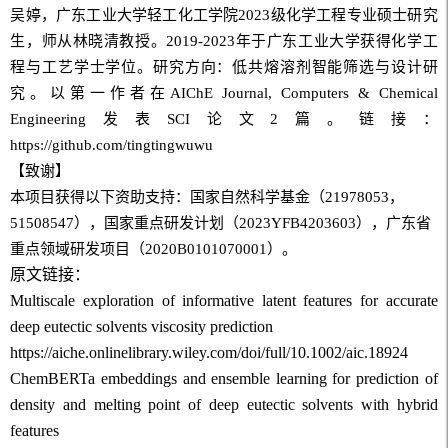
吴婷，广东工业大学轻工化工学院
2023
级化学工程专业硕士研究
生，师从林晓清教授。
2019-2023年
于广东工业大学获得化学工
程与工艺学士学位。研究方向：低共熔溶剂智能筛选与设计研
究。以第一作者在
AIChE Journal, Computers & Chemical
Engineering
发表
SCI
论文
2
篇。链接：
https://github.com/tingtingwuwu
【致谢】
本项目获得以下资助支持：国家自然科学基金（
21978053
，
51508547
），国家重点研发计划（
2023YFB4203603
），广东省
重点领域研发项目（
2020B0101070001
）。
原文链接：
Multiscale exploration of informative latent features for accurate
deep eutectic solvents viscosity prediction
https://aiche.onlinelibrary.wiley.com/doi/full/10.1002/aic.18924
ChemBERTa embeddings and ensemble learning for prediction of
density and melting point of deep eutectic solvents with hybrid
features