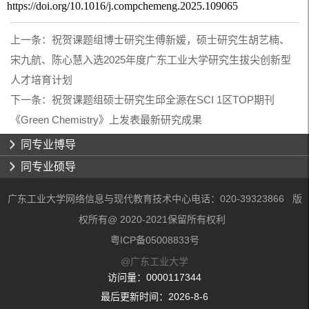
https://doi.org/10.1016/j.compchemeng.2025.109065
上一条：
祝贺课题组博士研究生傅新媛，硕士研究生胡艺楠、
宋九航、陈心慧入选2025年度广东工业大学研究生拔尖创新型
人才培育计划
下一条：
祝贺课题组硕士研究生邱全源在SCI 1区TOP期刊
《Green Chemistry》上发表最新研究成果
同专业博导
同专业硕导
广东工业大学网络信息与现代教育技术中心电话：020-39323866 版
权所有@ 2020-2021保留所有权利
粤ICP备05008833号
@广东工业大学
访问量：
0000117344
最后更新时间：
2026
-
8
-
6