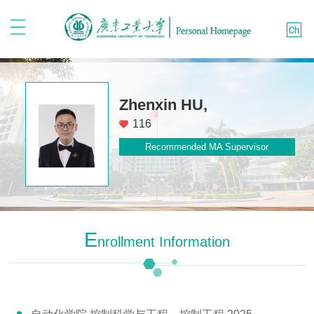
Zhenxin HU,
116
Recommended MA Supervisor
E
Nrollment Information