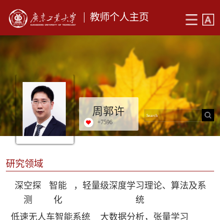
教师个人主页
周郭许
+
7596
研究领域
深空探
智能
，轻量级深度学习理论、算法及系
测
化
统
低速无人车智能系统
大数据分析，张量学习