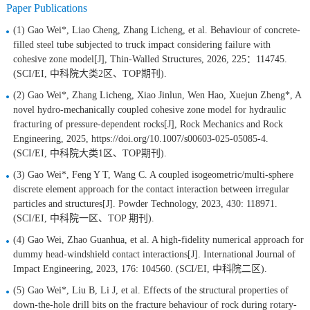
Paper Publications
(1) Gao Wei*, Liao Cheng, Zhang Licheng, et al. Behaviour of concrete-
filled steel tube subjected to truck impact considering failure with
cohesive zone model[J], Thin-Walled Structures, 2026, 225：114745.
(SCI/EI, 中科院大类2区、TOP期刊).
(2) Gao Wei*, Zhang Licheng, Xiao Jinlun, Wen Hao, Xuejun Zheng*, A
novel hydro-mechanically coupled cohesive zone model for hydraulic
fracturing of pressure-dependent rocks[J], Rock Mechanics and Rock
Engineering, 2025, https://doi.org/10.1007/s00603-025-05085-4.
(SCI/EI, 中科院大类1区、TOP期刊).
(3) Gao Wei*, Feng Y T, Wang C. A coupled isogeometric/multi-sphere
discrete element approach for the contact interaction between irregular
particles and structures[J]. Powder Technology, 2023, 430: 118971.
(SCI/EI, 中科院一区、TOP 期刊).
(4) Gao Wei, Zhao Guanhua, et al. A high-fidelity numerical approach for
dummy head-windshield contact interactions[J]. International Journal of
Impact Engineering, 2023, 176: 104560. (SCI/EI, 中科院二区).
(5) Gao Wei*, Liu B, Li J, et al. Effects of the structural properties of
down-the-hole drill bits on the fracture behaviour of rock during rotary-