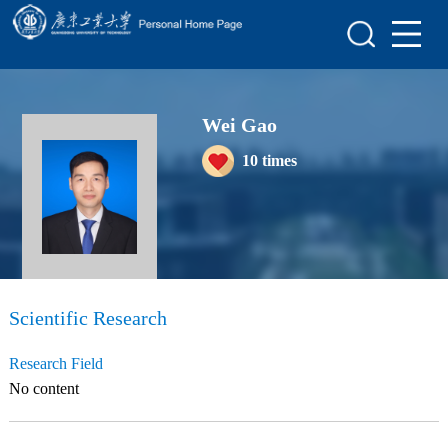
Home
Scientific Research
Wei Gao
Teaching Research
10
times
Awards and Honours
Enrollment Information
Student Information
My Album
Scientific Research
Blog
Research Field
No content