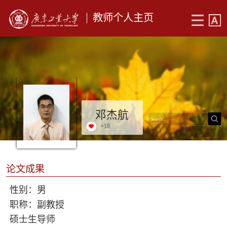
教师个人主页
邓杰航
+
18
论文成果
性别：男
职称：副教授
硕士生导师