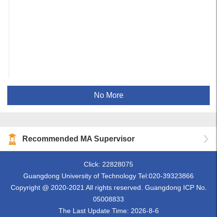
No More
Recommended MA Supervisor
Click:
22828075
Guangdong University of Technology Tel:020-39323866
Copyright @ 2020-2021 All rights reserved. Guangdong ICP No.
05008833
The Last Update Time:
2026
-
8
-
6