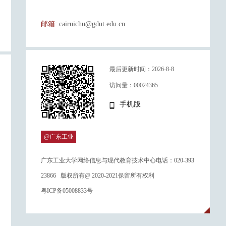
邮箱:
cairuichu@gdut.edu.cn
最后更新时间：
2026
-
8
-
8
访问量：
00024365
手机版
@广东工业
大学
广东工业大学网络信息与现代教育技术中心电话：020-393
23866 版权所有@ 2020-2021保留所有权利
粤ICP备05008833号
许柏炎
陈薇
温雯