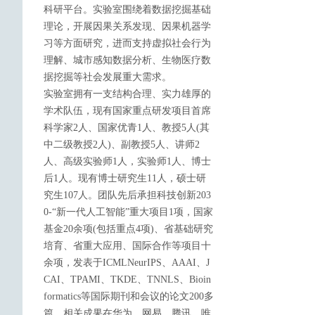
科研平台。实验室围绕着数据挖掘基础
理论，开展因果关系发现、因果机器学
习等方面研究，进而支持虚拟社会行为
理解、城市感知数据分析、生物医疗数
据挖掘等社会发展重大需求。
实验室拥有一支结构合理、实力雄厚的
学术队伍，现有国家重点研发项目首席
科学家2人、国家优青1人、教授5人(其
中二级教授2人)、副教授5人、讲师2
人、高级实验师1人，实验师1人、博士
后1人。现有博士研究生11人，硕士研
究生107人。团队先后承担科技创新203
0-“新一代人工智能”重大项目1项，国家
基金20余项(包括重点4项)、省基础研究
培育、省重大应用、国际合作等项目十
余项，发表于ICMLNeurIPS、AAAI、J
CAI、TPAMI、TKDE、TNNLS、Bioin
formatics等国际期刊和会议的论文200多
篇。相关成果在华为、网易、腾讯、唯