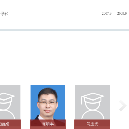
士学位
2007.9-----2009.9
王丽娟
陈炳丰
闫玉光