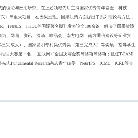
域的理论与应用研究。在上述领域先后主持国家优秀青年基金、科技
金（广东）等重大项目；在因果发现、因果决策方面提出了系列理论与方法，
、JMLR、TNNLS、TKDE等国际著名期刊发表论文100余篇；解决了因果故障
华为、网易、腾讯、滴滴、唯品会、南方电网、南方通信建设等企业实
第三完成人）、国家发明专利奖优秀奖（第三完成人）等奖项；指导学生
大会推理大赛第一名、“互联网+”全国决赛金奖等奖项等奖项；担任T-PAMI
or，基金委杂志Fundamental Research杂志青年编委，NeurIPS、ICML、ICRL等会