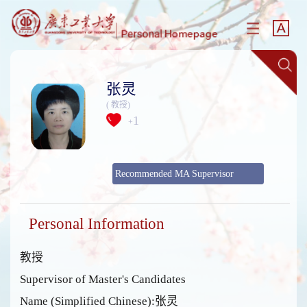
张灵
( 教授)
1
+
Recommended MA Supervisor
Personal Information
教授
Supervisor of Master's Candidates
Name (Simplified Chinese):张灵