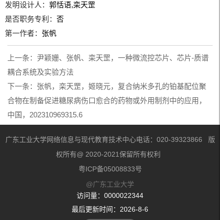
发明设计人：
郭恬语,栾天罡
是否职务专利：
否
第一作者：
张帆
上一条：
尹颖姗、张帆、栾天罡，一种微流控芯片、芯片-质谱
耦合系统及实验方法
下一条：
张帆，栾天罡，姬晓元，复合纳米多孔的铂基配位聚
合物在制备促进糖尿病伤口愈合的药物或外用制剂中的应用，
中国，202310969315.6
广东工业大学网络信息与现代教育技术中心电话：020-39323866 版
权所有@ 2020-2021保留所有权利
粤ICP备05008833号
@广东工业大学
访问量：
0000022344
最后更新时间：
2026
-
8
-
6