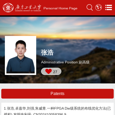
张浩
Administrative Position:副高级
27
Patents
1.张浩,卓嘉华,刘强,朱威青.一种FPGA Die级系统的布线优化方法(已
授权).发明专利号: CN202410058396.9