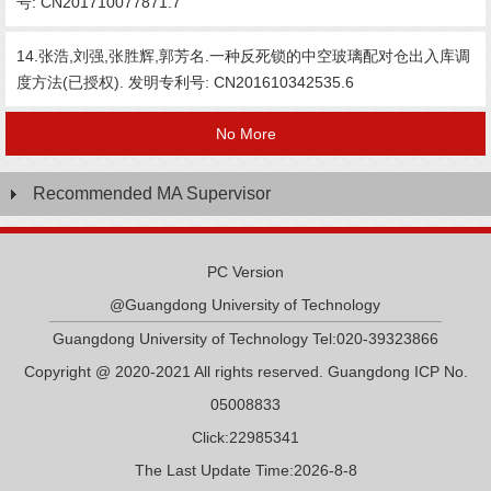
号: CN201710077871.7
14.张浩,刘强,张胜辉,郭芳名.一种反死锁的中空玻璃配对仓出入库调
度方法(已授权). 发明专利号: CN201610342535.6
No More
Recommended MA Supervisor
PC Version
@Guangdong University of Technology
Guangdong University of Technology Tel:020-39323866
Copyright @ 2020-2021 All rights reserved. Guangdong ICP No.
05008833
Click:
22985341
The Last Update Time:
2026
-
8
-
8