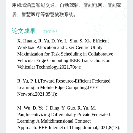
用领域涵盖智能交通、自动驾驶、智能电网、智能家
居、智慧医疗等智慧物联系统。
论文成果
more+
X. Huang, R. Yu, D. Ye, L. Shu, S. Xie,Efficient
Workload Allocation and User-Centric Utility
Maximization for Task Scheduling in Collaborative
Vehicular Edge Computing.IEEE Transactions on
Vehicular Technology,2021,70(4):
R. Yu, P. Li,Toward Resource-Efficient Federated
Learning in Mobile Edge Computing.IEEE
Network,2021,35(1):
M. Wu, D. Ye, J. Ding, Y. Guo, R. Yu, M.
Pan,Incentivizing Differentially Private Federated
Learning: A Multidimensional Contract
Approach.IEEE Internet of Things Journal,2021,8(13):