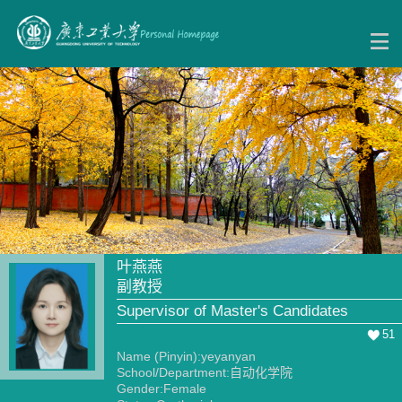
叶燕燕
副教授
Supervisor of Master's Candidates
51
Name (Pinyin):yeyanyan
School/Department:自动化学院
Gender:Female