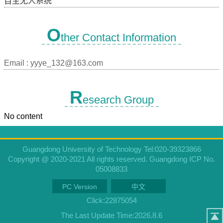
自主无人系统
O
ther Contact Information
Email :
yyye_132@163.com
R
esearch Group
No content
Guangdong University of Technology Tel:020-39323866
Copyright @ 2020-2021 All rights reserved. Guangdong ICP No.
05008833
PC Version
中文
Click:
22875054
The Last Update Time:
2026
.
8
.
6