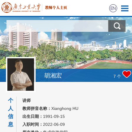
首页
科学研究
教学研究
获奖信息
胡湘宏
7
个
学生信息
个
讲师
我的相册
人
教师拼音名称：
Xianghong HU
信
出生日期：
1991-09-15
教师博客
息
入职时间：
2022-06-09