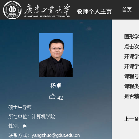
首页
图形学
点击次
开课学
开课学
课程号
杨卓
课程类
是否精
42
硕士生导师
所在单位：计算机学院
上一条
性别：男
联系方式：yangzhuo@gdut.edu.cn