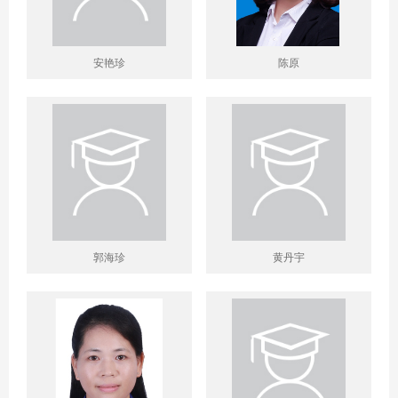
安艳珍
陈原
郭海珍
黄丹宇