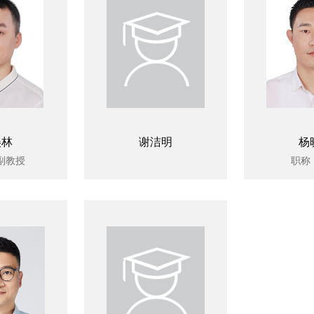
美林
谢洁明
杨
副教授
职称