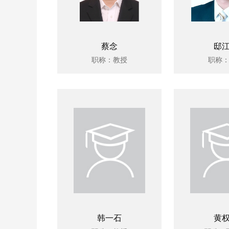
蔡念
邸
职称：教授
职称
韩一石
黄