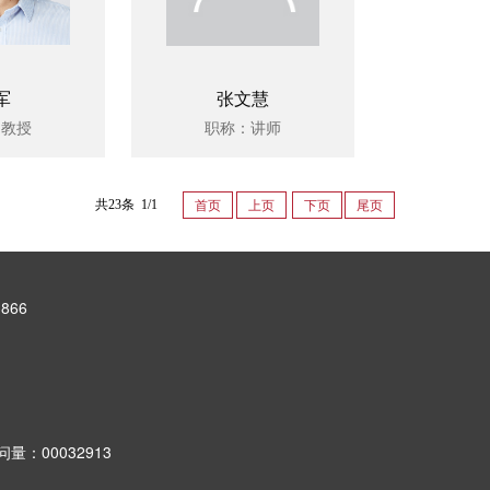
军
张文慧
：教授
职称：讲师
共23条 1/1
首页
上页
下页
尾页
866
问量：
00032913