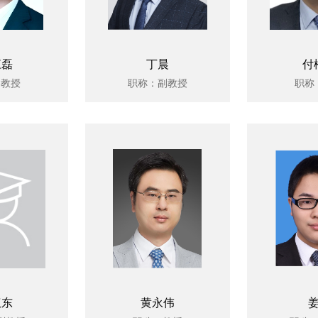
江磊
丁晨
付
：教授
职称：副教授
职称
权东
黄永伟