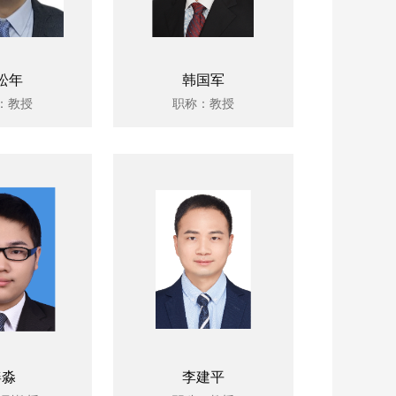
松年
韩国军
：教授
职称：教授
姜淼
李建平