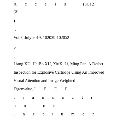
Access
(SCI 2
区
)
，
Vol 7, July 2019, 102039-102052
5
、
Liang XU, HaiBo XU, XiuXi Li, Ming Pan. A Defect
Inspection for Explosive Cartridge Using An Improved
Visual Attention and Image Weighted
Eigenvalue,
IEEE
transacti
on on
instrumen