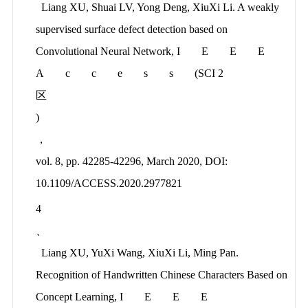
Liang XU, Shuai LV, Yong Deng, XiuXi Li. A weakly
supervised surface defect detection based on
Convolutional Neural Network,
IEEE
Access
(SCI 2
区
)
，
vol. 8, pp. 42285-42296, March 2020, DOI:
10.1109/ACCESS.2020.2977821
4
、
Liang XU, YuXi Wang, XiuXi Li, Ming Pan.
Recognition of Handwritten Chinese Characters Based on
Concept Learning,
IEEE