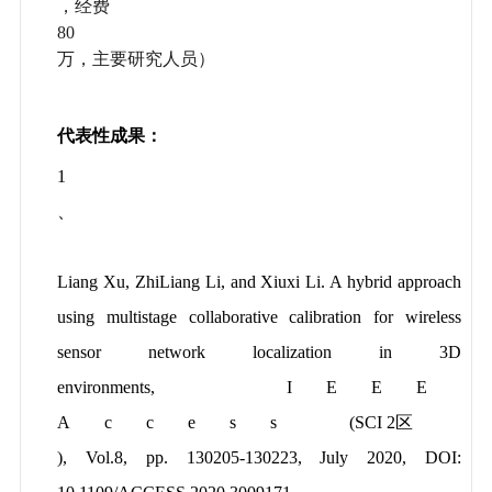
，经费
80
万，主要研究人员）
代表性成果：
1
、
Liang Xu, ZhiLiang Li, and Xiuxi Li. A hybrid approach
using multistage collaborative calibration for wireless
sensor network localization in 3D
environments,
IEEE
Access
(SCI 2区
), Vol.8, pp. 130205-130223, July 2020, DOI: