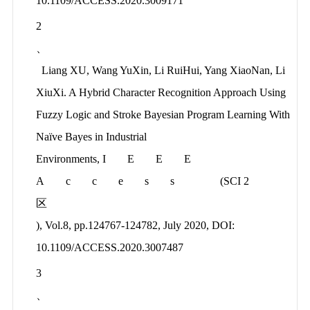
10.1109/ACCESS.2020.3009171
2
、
Liang XU, Wang YuXin, Li RuiHui, Yang XiaoNan, Li
XiuXi. A Hybrid Character Recognition Approach Using
Fuzzy Logic and Stroke Bayesian Program Learning With
Naïve Bayes in Industrial
Environments,
IEEE
Access
(SCI 2
区
), Vol.8, pp.124767-124782, July 2020, DOI:
10.1109/ACCESS.2020.3007487
3
、