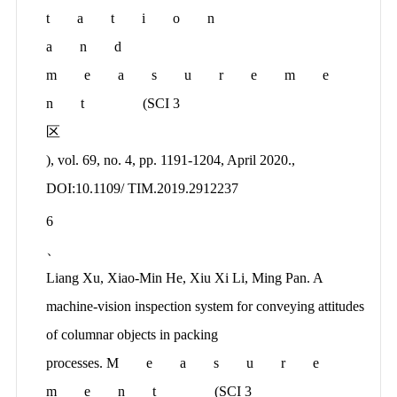
tation
and
measureme
nt
(SCI 3
区
), vol. 69, no. 4, pp. 1191-1204, April 2020.,
DOI:10.1109/ TIM.2019.2912237
6
、
Liang Xu, Xiao-Min He, Xiu Xi Li, Ming Pan. A
machine-vision inspection system for conveying attitudes
of columnar objects in packing
processes.
Measure
ment
(SCI 3