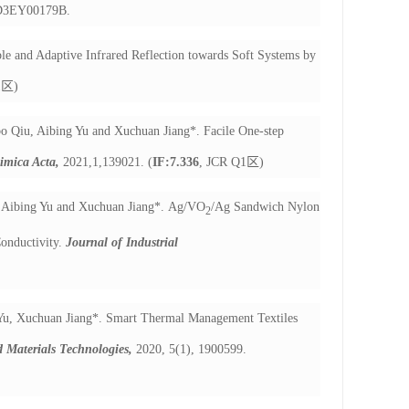
9/D3EY00179B
.
le and Adaptive Infrared Reflection towards Soft Systems by
1
区
)
o Qiu, Aibing Yu and Xuchuan Jiang*. Facile One-step
himica Acta,
2021,1,139021.
(
IF:7.336
, JCR Q1
区
)
 Aibing Yu and Xuchuan Jiang*.
Ag/VO
/Ag Sandwich Nylon
2
onductivity.
Journal of Industrial
 Yu, Xuchuan Jiang*. Smart Thermal Management Textiles
 Materials Technologies,
2020, 5(1), 1900599.