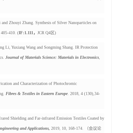
 and Zhouyi Zhang. Synthesis of Silver Nanoparticles on
, 405-410. (
IF:1.111
，
JCR Q4
区
)
ing Li, Yuxiang Wang and Songming Shang. IR Protection
cs
.
Journal of Materials Science: Materials in Electronics
,
ication and Characterization of Photochromic
ing.
Fibres & Textiles in Eastern Europe
. 2018, 4 (130),34-
rared Shielding and Far-infrared Emission Textiles Coated by
ngineering and Applications,
2019, 10, 168-174.
（会议论