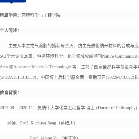
所属学院：
环境科学与工程学院
个人简述：
主要从事生物气溶胶的捕获与杀灭、仿生光催化纳米材料的合成与应
SCI
学术论文
20
篇，包括环境科学、化工领域权威期刊
Nature Communicati
Acta
和
Advanced Materials Technologies
等；主持了国家自然科学基金青年
(2022A1515010538)
，中国博士后科学基金面上资助项目
(2022M710822)
和
教育背景：
2017.08 – 2020.11
：莫纳什大学化学工程哲学
博士
(Doctor of Philosophy)
导师：
Prof. Xuchuan Jiang
（蒋绪川）
Prof. Aibing Yu
（余艾冰）