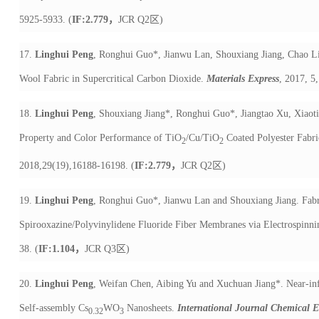
5925-5933. (
IF:2.779
，
JCR Q2
区
)
17.
Linghui Peng
, Ronghui Guo*, Jianwu Lan, Shouxiang Jiang, Chao Li
Wool Fabric in Supercritical Carbon Dioxide.
Materials Express
, 2017, 5
18.
Linghui Peng
, Shouxiang Jiang*, Ronghui Guo*, Jiangtao Xu, Xiaot
Property and Color Performance of TiO
/Cu/TiO
Coated Polyester Fabri
2
2
2018,29(19),16188-16198. (
IF:2.779
，
JCR Q2
区
)
19.
Linghui Peng
, Ronghui Guo*, Jianwu Lan and Shouxiang Jiang. Fabr
Spirooxazine/Polyvinylidene Fluoride Fiber Membranes via Electrospinn
38. (
IF:1.104
，
JCR Q3
区
)
20.
Linghui Peng
, Weifan Chen, Aibing Yu and Xuchuan Jiang*. Near-inf
Self-assembly Cs
WO
Nanosheets.
International Journal Chemical E
0.32
3