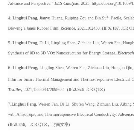
Advance and Perspective."
EES Catalysis
, 2023,
https://doi.org/10.103
4.
Linghui Peng,
Jianyu Huang, Ruiping Zou and Bin Su*. Facile, Scalab
Blowing a Janus Rubber Film
.
iScience,
2021,102430.
(
IF:6.107
, JCR Q
5.
Linghui Peng,
Di Li, Lingling Shen, Zichuan Liu, Weiren Fan, Hongb
Synthesis of 0D to 3D VOx Nanostructures for Energy Storage.
Electroc
6.
Linghui Peng,
Lingling Shen, Weiren Fan, Zichuan Liu, Hongbo Qiu,
Film for Smart Thermal Management and Thermo-responsive Electrical C
Textiles,
2021,152808372098654. (
IF:2.926
, JCR Q1
区
)
7.
Linghui Peng
, Weiren Fan, Di Li, Shufen Wang, Zichuan Liu, Aibing
with Anisotropic and Thermoresponsive Electrical Conductivity.
Advanced
(
IF:8.856
，
JCR Q1
区，封面文章
)