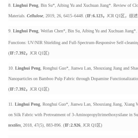
8.
Linghui Peng
, Bin Su*, Aibing Yu and Xuchuan Jiang*. Review of C
Materials.
Cellulose
, 2019, 26, 6415–6448. (
IF:6.123
，
JCR Q1
区，综述
9.
Linghui Peng
, Weifan Chen*, Bin Su, Aibing Yu and Xuchuan Jiang*.
Functions: UV/NIR Shielding and Full-Spectrum-Responsive Self-cleani
(
IF:7.392
，
JCR Q1
区
)
10.
Linghui Peng
, Ronghui Guo*, Jianwu Lan, Shouxiang Jiang and Shaoj
Nanoparticles on Bamboo Pulp Fabric through Dopamine Functionalizati
(
IF:7.392
，
JCR Q1
区
)
11.
Linghui Peng
, Ronghui Guo*, Jianwu Lan, Shouxiang Jiang, Xiang W
on Silk Fabric with Pretreatment of 3-Aminopropyltrimethoxysilane in Su
textiles
,
2018, 47(5), 883-896. (
IF:2.926
, JCR Q1
区
)