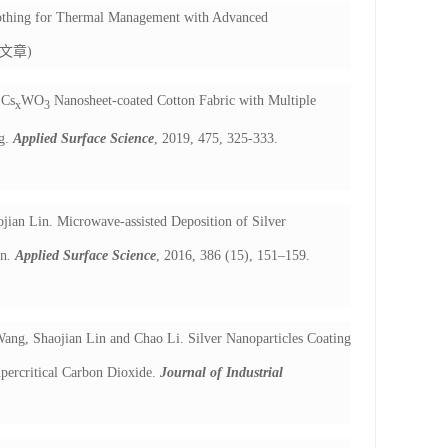
lothing for Thermal Management with Advanced
文章
)
 Cs
WO
Nanosheet-coated Cotton Fabric with Multiple
x
3
ng.
Applied Surface Science
, 2019, 475, 325-333.
ian Lin. Microwave-assisted Deposition of Silver
on
.
Applied Surface Science
, 2016, 386 (15), 151–159.
ang, Shaojian Lin and Chao Li. Silver Nanoparticles Coating
percritical Carbon Dioxide.
Journal of Industrial