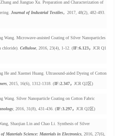
Zhang and Jiangtao Xu. Preparation and Characterization of
tering.
Journal of Industrial Textiles
，
2017, 48(2), 482-493.
g Wang. Microwave-assisted Coating of Silver Nanoparticles
 chloride)
.
Cellulose
, 2016, 23(4), 1-12. (
IF:6.123
，
JCR Q1
ng He and Xuemei Huang. Ultrasound-aided Dyeing of Cotton
mers
, 2015, 16(6), 1312-1318. (
IF:2.347
，
JCR Q2
区
)
g Wang. Silver Nanoparticle Coating on Cotton Fabric
hnology
, 2016, 31(8), 431-436. (
IF:3.297
，
JCR Q2
区
)
ang, Shaojian Lin and Chao Li. Synthesis of Silver
of Materials Science: Materials in Electronics
, 2016, 27(6),