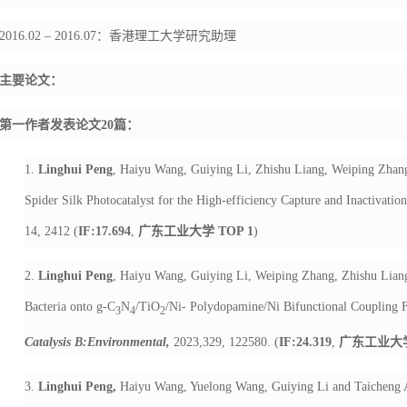
2016.02 – 2016.07
：香港理工大学研究助理
主要论文：
第一作者发表论文
20
篇：
1.
Linghui Peng
, Haiyu Wang, Guiying Li, Zhishu Liang, Weiping Zhang
Spider Silk Photocatalyst for the High-efficiency Capture and Inactivation
14, 2412 (
IF:17.694
,
广东工业大学
TOP 1
)
2.
Linghui Peng
, Haiyu Wang, Guiying Li, Weiping Zhang, Zhishu Liang
Bacteria onto g-C
N
/TiO
/Ni- Polydopamine/Ni Bifunctional Coupling F
3
4
2
Catalysis B:Environmental,
2023,329, 122580. (
IF:24.319
,
广东工业大
3.
Linghui Peng,
Haiyu Wang, Yuelong Wang, Guiying Li and Taicheng An*