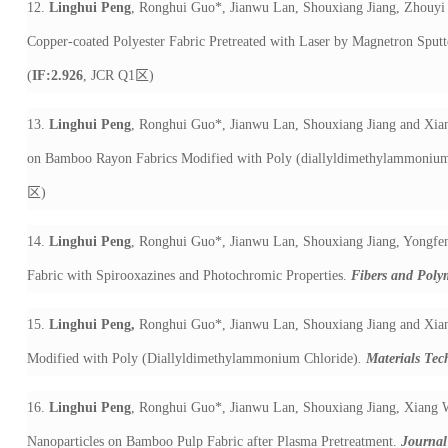
12.
Linghui Peng
, Ronghui Guo*, Jianwu Lan, Shouxiang Jiang, Zhouyi 
Copper-coated Polyester Fabric Pretreated with Laser by Magnetron Sput
(
IF:2.926
, JCR Q1
区
)
13.
Linghui Peng
, Ronghui Guo*, Jianwu Lan, Shouxiang Jiang and Xian
on Bamboo Rayon Fabrics Modified with Poly (diallyldimethylammonium
区
)
14.
Linghui Peng
, Ronghui Guo*, Jianwu Lan, Shouxiang Jiang, Yongfe
Fabric with Spirooxazines and Photochromic Properties.
Fibers and Poly
15.
Linghui Peng
,
Ronghui Guo*, Jianwu Lan, Shouxiang Jiang and Xian
Modified with Poly (Diallyldimethylammonium Chloride)
.
Materials Tec
16.
Linghui Peng
, Ronghui Guo*, Jianwu Lan, Shouxiang Jiang, Xiang W
Nanoparticles on Bamboo Pulp Fabric after Plasma Pretreatment.
Journal 