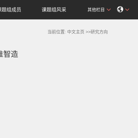
课题组成员
课题组风采
其他栏目
当前位置:
中文主页
>>研究方向
准智造