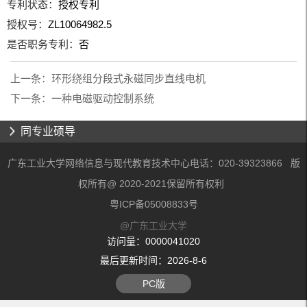
专利状态：
授权专利
授权号：
ZL10064982.5
是否职务专利：
否
上一条：
环形绕组分段式永磁同步直线电机
下一条：
一种电磁驱动控制系统
同专业硕导
广东工业大学网络信息与现代教育技术中心电话：020-39323866 版
权所有@ 2020-2021保留所有权利
粤ICP备05008833号
@广东工业大学
访问量：
0000041020
最后更新时间：
2026
-
8
-
6
PC版