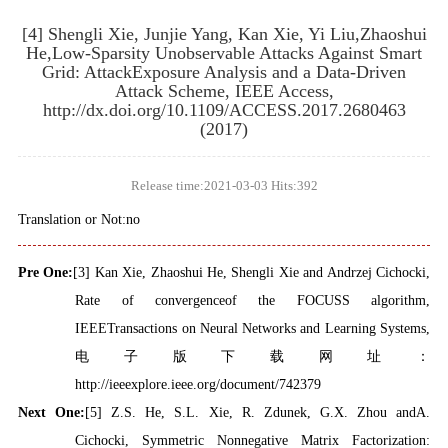
[4] Shengli Xie, Junjie Yang, Kan Xie, Yi Liu,Zhaoshui
He,Low-Sparsity Unobservable Attacks Against Smart
Grid: AttackExposure Analysis and a Data-Driven
Attack Scheme, IEEE Access,
http://dx.doi.org/10.1109/ACCESS.2017.2680463
(2017)
Release time:2021-03-03 Hits:
392
Translation or Not:no
Pre One:
[3] Kan Xie, Zhaoshui He, Shengli Xie and Andrzej Cichocki,
Rate of convergenceof the FOCUSS algorithm,
IEEETransactions on Neural Networks and Learning Systems,
电子版下载网址：
http://ieeexplore.ieee.org/document/742379
Next One:
[5] Z.S. He, S.L. Xie, R. Zdunek, G.X. Zhou andA.
Cichocki, Symmetric Nonnegative Matrix Factorization: