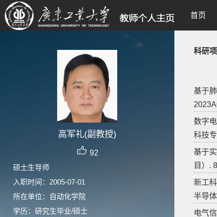
首页
科研项
基于肺
2023A0
数字电
高军礼(副教授)
科技专项）
基于实
92
目）. 8
硕士生导师
入职时间：2005-07-01
新工科
半导体技
所在单位：自动化学院
学历：研究生毕业/硕士
电气信